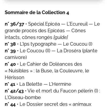
Sommaire de la Collection 4
n° 36/37
• Spécial Epicéa — L’Ecureuil — Le
grande procès des Epicéas — Cônes
intacts, cônes rongés
[guide]
n° 38
• L’Ips typographe — Le Coucou (I)
n° 39
• Le Coucou (II) — La Droséra (plante
carnivore)
n° 40
• Le Cahier de Doléances des
« Nuisibles » : la Buse, la Couleuvre, le
Hérisson
n° 41
• La Belette — L’Hermine
n° 42/43
• Vie et mort du Faucon pélerin (I) :
L’Oiseau-bombe
n° 44
• Le Dossier secret des « animaux