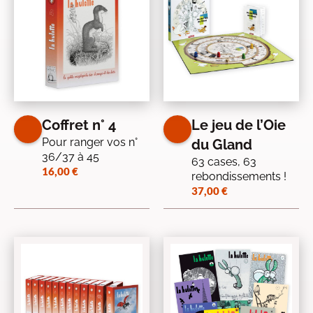
Coffret n° 4
Le jeu de l’Oie
Pour ranger vos n°
du Gland
36/37 à 45
63 cases, 63
16,00
€
rebondissements !
37,00
€