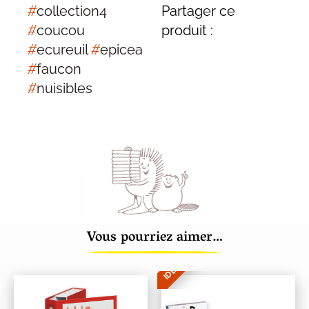
#
collection4
Partager ce
#
coucou
produit :
#
ecureuil
#
epicea
#
faucon
#
nuisibles
Vous pourriez aimer…
IDÉE CADEAU