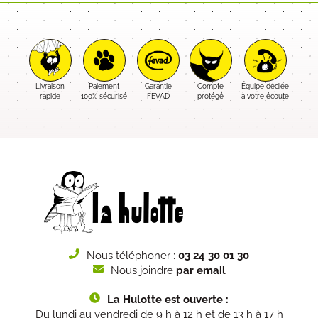
Livraison
Paiement
Garantie
Compte
Équipe dédiée
rapide
100% sécurisé
FEVAD
protégé
à votre écoute
Nous téléphoner :
03 24 30 01 30
Nous joindre
par email
La Hulotte est ouverte :
Du lundi au vendredi de 9 h à 12 h et de 13 h à 17 h