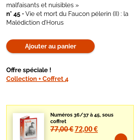
malfaisants et nuisibles »
n° 45
• Vie et mort du Faucon pélerin (II) : la
Malédiction d’Horus
Ajouter au panier
Offre spéciale !
Collection + Coffret 4
Numéros 36/37 à 45, sous
coffret
Le
Le
77,00
€
72,00
€
prix
prix