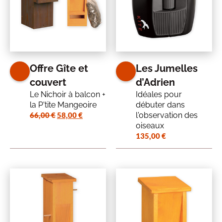
Offre Gîte et
Les Jumelles
couvert
d’Adrien
Le Nichoir à balcon +
Idéales pour
la P'tite Mangeoire
débuter dans
Le
Le
66,00
€
58,00
€
l'observation des
prix
prix
oiseaux
initial
actuel
135,00
€
était :
est :
66,00 €.
58,00 €.