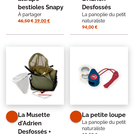
bestioles Snapy
Desfossés
À partager
La panoplie du petit
Le
Le
46,50
€
39,00
€
naturaliste
prix
prix
94,00
€
initial
actuel
était :
est :
46,50 €.
39,00 €.
La Musette
La petite loupe
La panoplie du petit
d’Adrien
naturaliste
Desfossés +