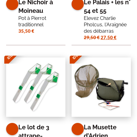
Le Nichoir à
Le Palais + les n°
Moineau
54 et 55
Pot à Pierrot
Elevez Charlie
traditionnel
Pholcus, l'Araignée
35,50
€
des débarras
Le
Le
29,50
€
27,50
€
IDÉE CADEAU
IDÉE CADEAU
prix
prix
initial
actuel
était :
est :
29,50 €.
27,50 €.
Le lot de 3
La Musette
attrape-
d’Adrien