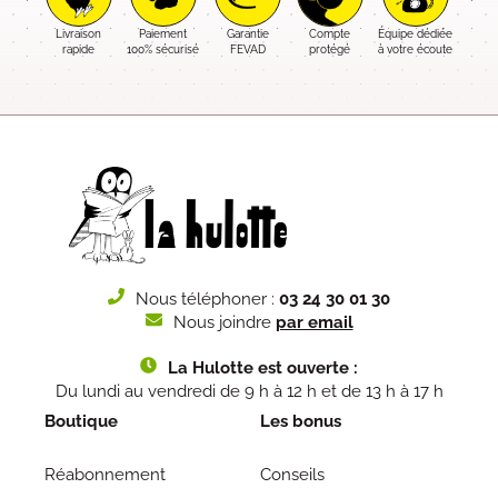
Livraison
Paiement
Garantie
Compte
Équipe dédiée
rapide
100% sécurisé
FEVAD
protégé
à votre écoute
Nous téléphoner :
03 24 30 01 30
Nous joindre
par email
La Hulotte est ouverte :
Du lundi au vendredi de 9 h à 12 h et de 13 h à 17 h
Boutique
Les bonus
Réabonnement
Conseils