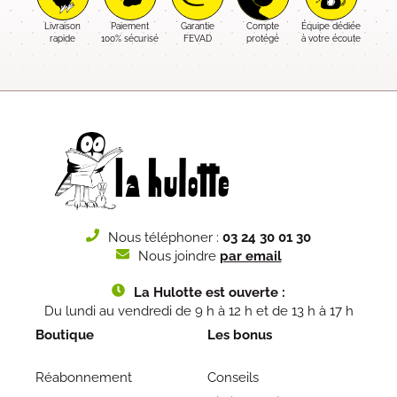
Livraison
Paiement
Garantie
Compte
Équipe dédiée
rapide
100% sécurisé
FEVAD
protégé
à votre écoute
Nous téléphoner :
03 24 30 01 30
Nous joindre
par email
La Hulotte est ouverte :
Du lundi au vendredi de 9 h à 12 h et de 13 h à 17 h
Boutique
Les bonus
Réabonnement
Conseils