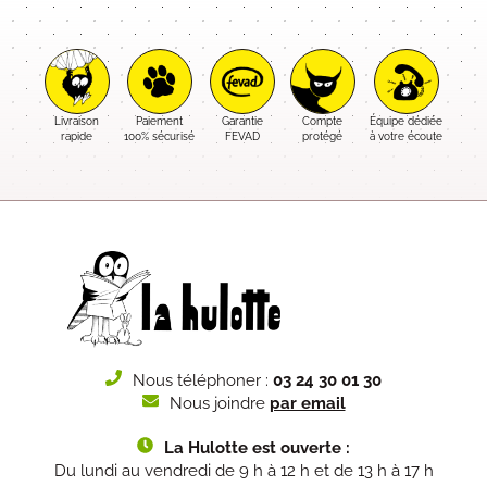
Livraison
Paiement
Garantie
Compte
Équipe dédiée
rapide
100% sécurisé
FEVAD
protégé
à votre écoute
Nous téléphoner :
03 24 30 01 30
Nous joindre
par email
La Hulotte est ouverte :
Du lundi au vendredi de 9 h à 12 h et de 13 h à 17 h