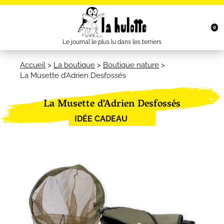
0
Le journal le plus lu dans les terriers
Accueil
>
La boutique
>
Boutique nature
>
La Musette d’Adrien Desfossés
La Musette d’Adrien Desfossés
IDÉE CADEAU