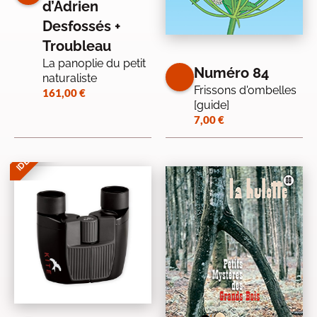
d’Adrien
Desfossés +
Troubleau
La panoplie du petit
Numéro 84
naturaliste
Frissons d'ombelles
161,00
€
[guide]
7,00
€
IDÉE CADEAU