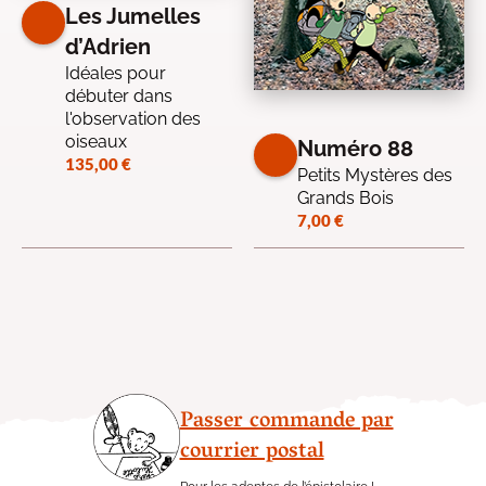
Les Jumelles
d’Adrien
Idéales pour
débuter dans
l'observation des
oiseaux
Numéro 88
135,00
€
Petits Mystères des
Grands Bois
7,00
€
Passer commande par
courrier postal