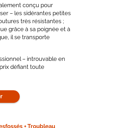
ialement conçu pour
ser – les sidérantes petites
utures très résistantes ;
ique grâce à sa poignée et à
e, il se transporte
essionnel – introuvable en
rix défiant toute
r
esfossés + Troubleau