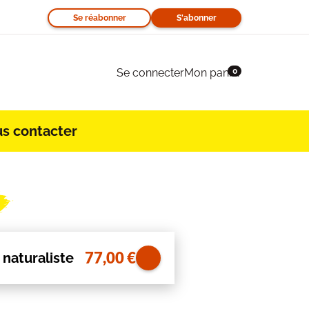
Se réabonner
S'abonner
Se connecter
Mon panier
0
s contacter
77,00
€
 naturaliste