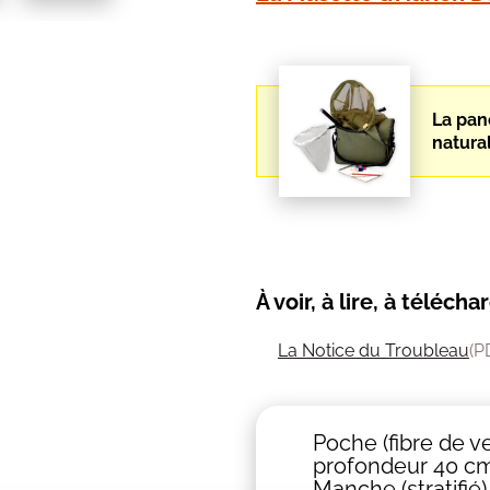
La pan
natural
À voir, à lire, à téléch
La Notice du Troubleau
(P
Poche (fibre de ve
profondeur 40 cm
Manche (stratifié)