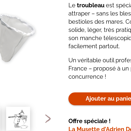
Le
troubleau
est spéc
attraper – sans les bles
bestioles des mares. Co
solide, léger, très prat
son manche télescopiqu
facilement partout.
Un véritable outil prof
France – proposé à un p
concurrence !
Ajouter au panie
Offre spéciale !
La Musette d’Adrien D