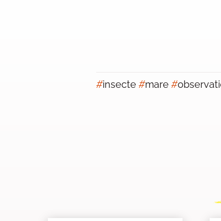
#
insecte
#
mare
#
observat