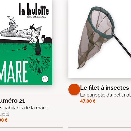
Le filet à insectes
La panoplie du petit nat
uméro 21
47,00
€
s habitants de la mare
uide]
00
€