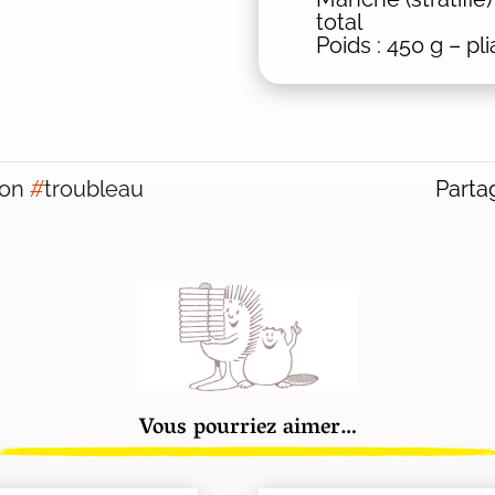
total
Poids : 450 g – p
ion
#
troubleau
Partag
Vous pourriez aimer…