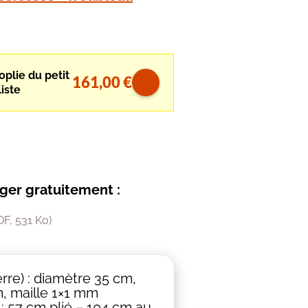
oplie du petit
161,00
€
iste
arger gratuitement :
DF, 531 Ko)
rre) : diamètre 35 cm,
, maille 1×1 mm
 : 57 cm plié – 104 cm au