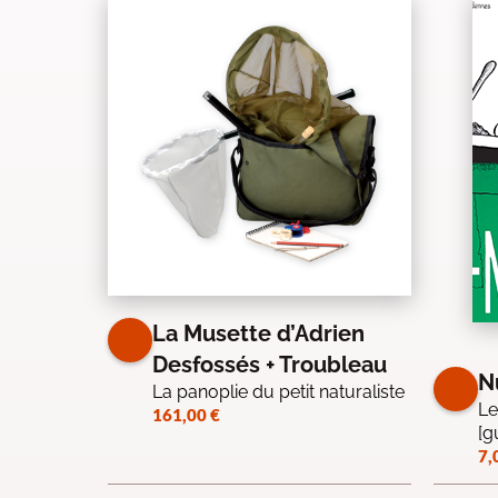
La Musette d’Adrien
Desfossés + Troubleau
N
La panoplie du petit naturaliste
Le
161,00
€
[g
7,