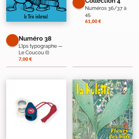
Collection 4
Numéros 36/37 à
45
61,00
€
Numéro 38
L'Ips typographe —
Le Coucou (I)
7,00
€