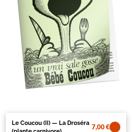
Le Coucou (II) — La Droséra
7,00
€
(plante carnivore)