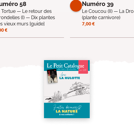
uméro 58
Numéro 39
 Tortue — Le retour des
Le Coucou (II) — La Dr
rondelles (I) — Dix plantes
(plante carnivore)
s vieux murs [guide]
7,00
€
00
€