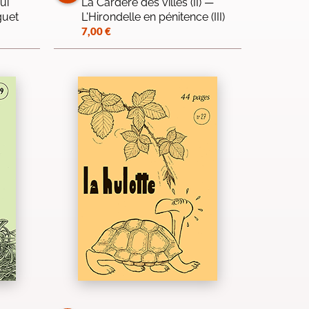
ui
La Cardère des villes (II) —
guet
L'Hirondelle en pénitence (III)
7,00
€