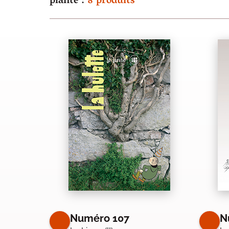
plante :
8 produits
Numéro 107
N