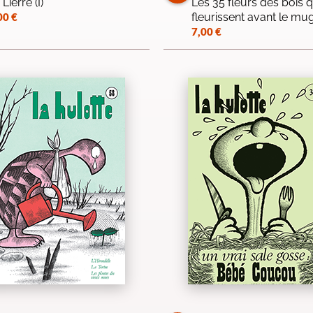
 Lierre (I)
Les 35 fleurs des bois q
00
€
fleurissent avant le mu
7,00
€