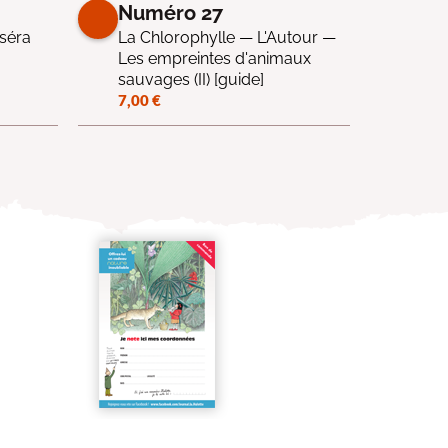
Numéro 27
oséra
La Chlorophylle — L'Autour —
Les empreintes d'animaux
sauvages (II) [guide]
7,00
€