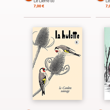
Le Lierre (II)
Le
7,00
€
7,