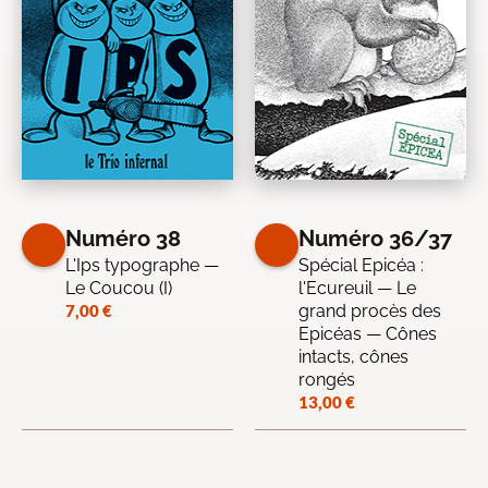
Numéro 38
Numéro 36/37
L'Ips typographe —
Spécial Epicéa :
Le Coucou (I)
l'Ecureuil — Le
7,00
€
grand procès des
Epicéas — Cônes
intacts, cônes
rongés
13,00
€