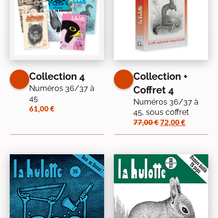
Collection 4
Collection +
Numéros 36/37 à
Coffret 4
45
Numéros 36/37 à
61,00
€
45, sous coffret
Le
Le
77,00
€
72,00
€
prix
prix
initial
actuel
était :
est :
77,00 €.
72,00 €.