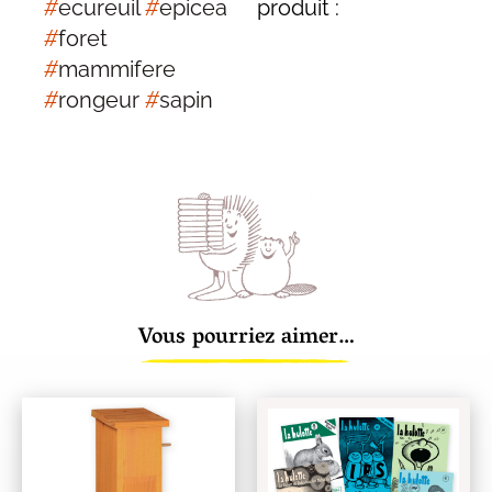
#
ecureuil
#
epicea
produit :
#
foret
#
mammifere
#
rongeur
#
sapin
Vous pourriez aimer…