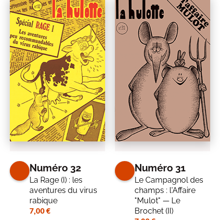
Numéro 32
Numéro 31
La Rage (I) : les
Le Campagnol des
aventures du virus
champs : l'Affaire
rabique
"Mulot" — Le
7,00
€
Brochet (II)