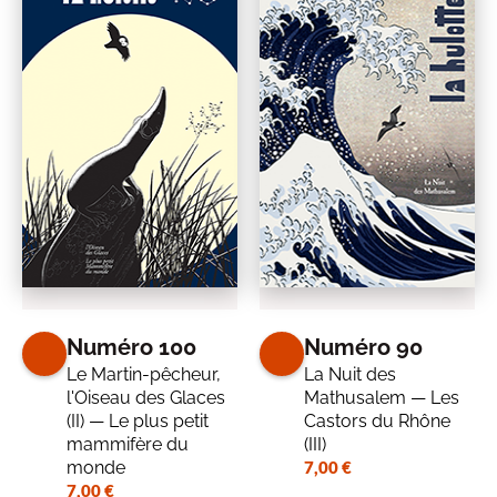
Numéro 100
Numéro 90
Le Martin-pêcheur,
La Nuit des
l'Oiseau des Glaces
Mathusalem — Les
(II) — Le plus petit
Castors du Rhône
mammifère du
(III)
monde
7,00
€
7,00
€