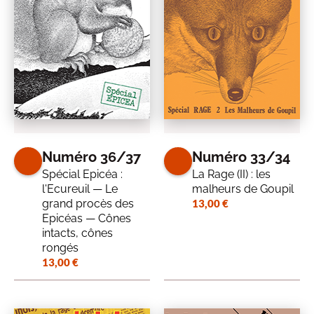
Numéro 36/37
Numéro 33/34
Spécial Epicéa :
La Rage (II) : les
l'Ecureuil — Le
malheurs de Goupil
grand procès des
13,00
€
Epicéas — Cônes
intacts, cônes
rongés
13,00
€