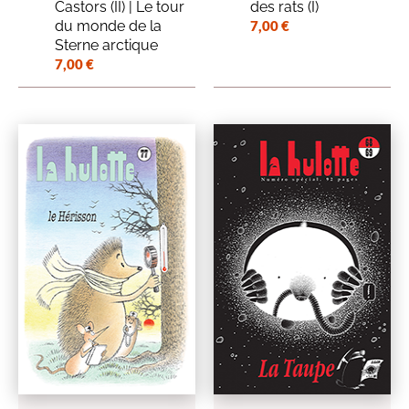
Castors (II) | Le tour
des rats (I)
du monde de la
7,00
€
Sterne arctique
7,00
€