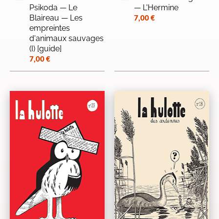
Psikoda — Le
— L'Hermine
Blaireau — Les
7,00
€
empreintes
d'animaux sauvages
(I) [guide]
7,00
€