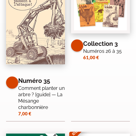
Collection 3
Numéros 26 à 35
61,00
€
Numéro 35
Comment planter un
arbre ? [guide] — La
Mésange
charbonnière
7,00
€
IDÉE CADEAU