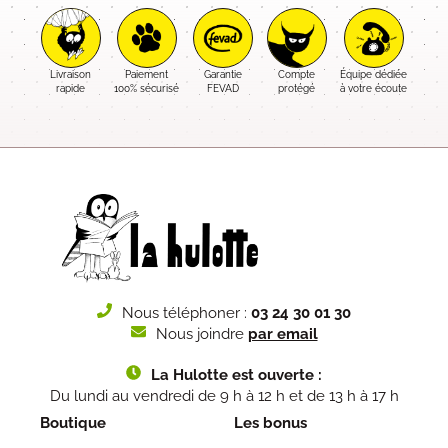
Livraison
Paiement
Garantie
Compte
Équipe dédiée
rapide
100% sécurisé
FEVAD
protégé
à votre écoute
Nous téléphoner :
03 24 30 01 30
Nous joindre
par email
La Hulotte est ouverte :
Du lundi au vendredi de 9 h à 12 h et de 13 h à 17 h
Boutique
Les bonus