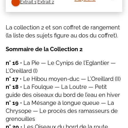
Extrait 1
Extrait 2
prix
prix
initial
actuel
était :
est :
La collection 2 et son coffret de rangement
77,00 €.
72,00 €.
(la liste des sujets figure au dos du coffret).
Sommaire de la Collection 2
n° 16
• La Pie — Le Cynips de l’Eglantier —
L’Oreillard (I)
n° 17
• Le Hibou moyen-duc — L’Oreillard (II)
n° 18
• La Foulque — La Loutre — Petit
guide des oiseaux du bord de l’eau en hiver
n° 19
• La Mésange à longue queue — La
Chrysope — Le procès des ramasseurs de
grenouilles
n° 20
• Les Oiseaux du bord de la route