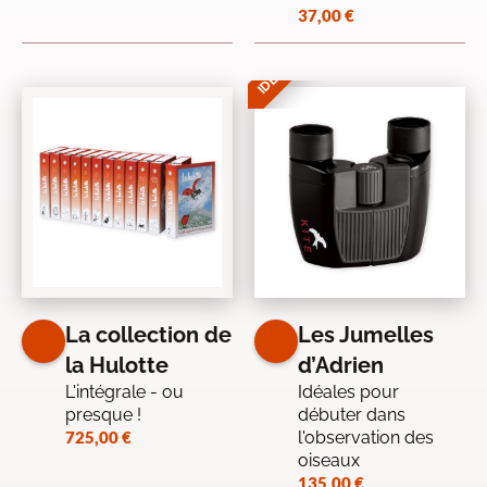
37,00
€
IDÉE CADEAU
La collection de
Les Jumelles
la Hulotte
d’Adrien
L'intégrale - ou
Idéales pour
presque !
débuter dans
725,00
€
l'observation des
oiseaux
135,00
€