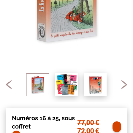
Numéros 16 à 25, sous
77,00
€
coffret
Le
Le
72,00
€