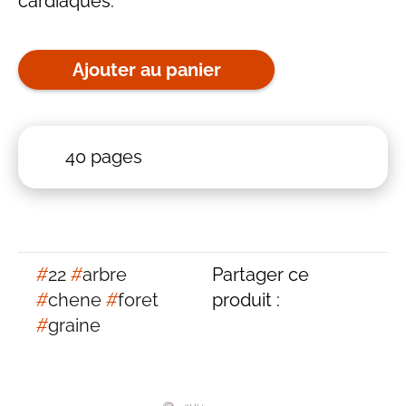
cardiaques.
Ajouter au panier
40 pages
#
22
#
arbre
Partager ce
#
chene
#
foret
produit :
#
graine