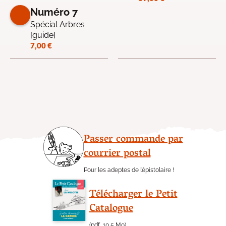
Numéro 7
Spécial Arbres
[guide]
7,00
€
Passer commande par
courrier postal
Pour les adeptes de l’épistolaire !
Télécharger le Petit
Catalogue
(pdf, 10,5 Mo)