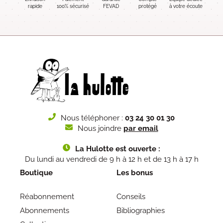
rapide
100% sécurisé
FEVAD
protégé
à votre écoute
Nous téléphoner :
03 24 30 01 30
Nous joindre
par email
La Hulotte est ouverte :
Du lundi au vendredi de 9 h à 12 h et de 13 h à 17 h
Boutique
Les bonus
Réabonnement
Conseils
Abonnements
Bibliographies