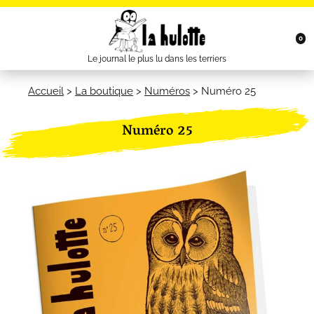
0
Le journal le plus lu dans les terriers
Accueil
>
La boutique
>
Numéros
>
Numéro 25
Numéro 25