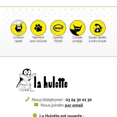
Livraison
Paiement
Garantie
Compte
Équipe dédiée
rapide
100% sécurisé
FEVAD
protégé
à votre écoute
Nous téléphoner :
03 24 30 01 30
Nous joindre
par email
La Hulotte est ouverte :