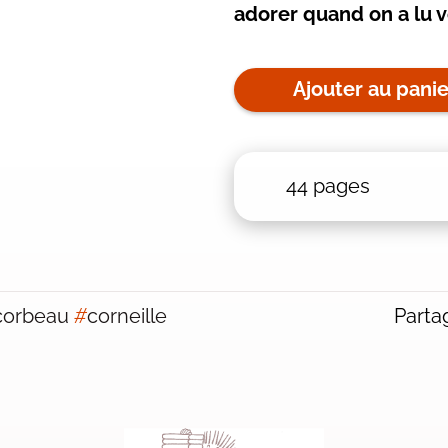
adorer quand on a lu v
Ajouter au panie
44 pages
corbeau
#
corneille
Partag