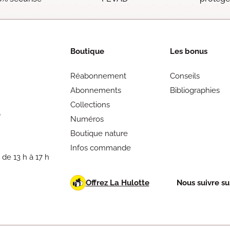
Boutique
Les bonus
Réabonnement
Conseils
Abonnements
Bibliographies
Collections
0
Numéros
Boutique nature
Infos commande
 de 13 h à 17 h
Offrez La Hulotte
Nous suivre sur