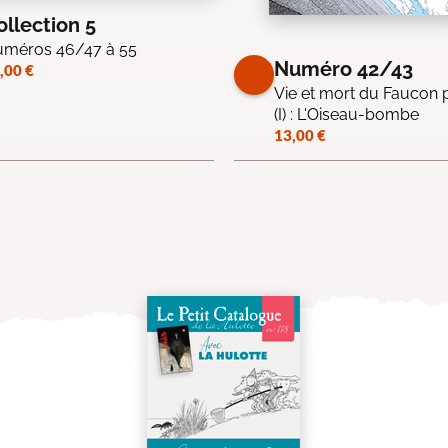
ollection 5
méros 46/47 à 55
Numéro 42/43
,00
€
Vie et mort du Faucon p
(I) : L'Oiseau-bombe
13,00
€