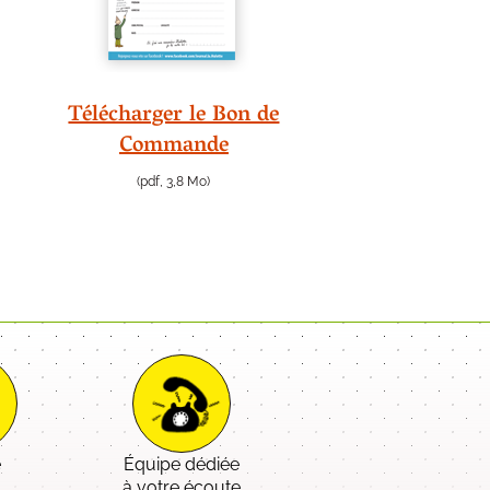
Télécharger le Bon de
Commande
(pdf, 3,8 Mo)
e
Équipe dédiée
é
à votre écoute