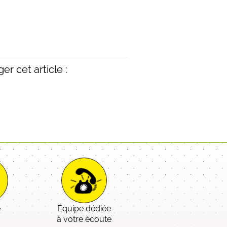
er cet article :
e
Équipe dédiée
é
à votre écoute