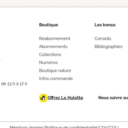
Boutique
Les bonus
Réabonnement
Conseils
Abonnements
Bibliographies
Collections
0
Numéros
Boutique nature
Infos commande
 de 13 h à 17 h
Offrez La Hulotte
Nous suivre sur
Mentions légales
Politique de confidentialité
CGV
CGU