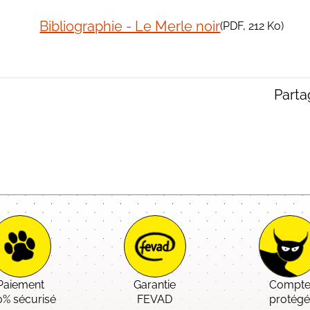
Bibliographie - Le Merle noir
(
PDF
, 212 Ko)
Partag
Paiement
Garantie
Compt
0% sécurisé
FEVAD
protég