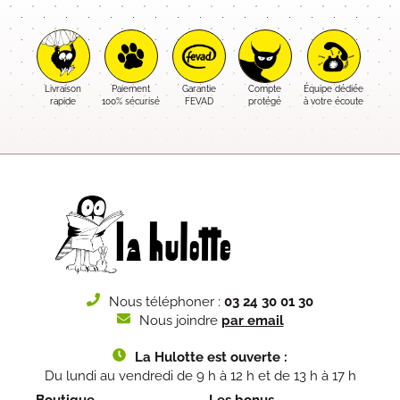
Livraison
Paiement
Garantie
Compte
Équipe dédiée
rapide
100% sécurisé
FEVAD
protégé
à votre écoute
Nous téléphoner :
03 24 30 01 30
Nous joindre
par email
La Hulotte est ouverte :
Du lundi au vendredi de 9 h à 12 h et de 13 h à 17 h
Boutique
Les bonus