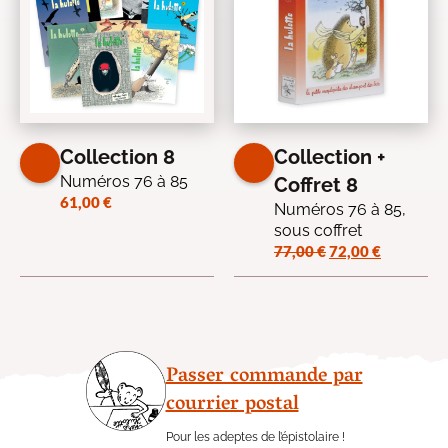
Collection 8
Collection +
Numéros 76 à 85
Coffret 8
61,00
€
Numéros 76 à 85,
sous coffret
Le
Le
77,00
€
72,00
€
prix
prix
initial
actuel
était :
est :
77,00 €.
72,00 €.
Passer commande par
courrier postal
Pour les adeptes de l’épistolaire !