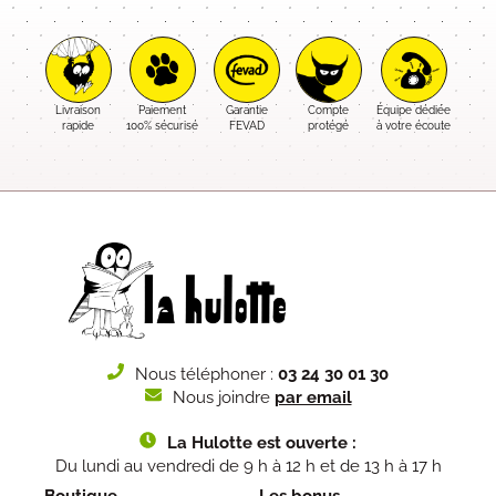
Livraison
Paiement
Garantie
Compte
Équipe dédiée
rapide
100% sécurisé
FEVAD
protégé
à votre écoute
Nous téléphoner :
03 24 30 01 30
Nous joindre
par email
La Hulotte est ouverte :
Du lundi au vendredi de 9 h à 12 h et de 13 h à 17 h
Boutique
Les bonus