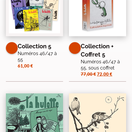
Collection 5
Collection +
Numéros 46/47 à
Coffret 5
55
Numéros 46/47 à
61,00
€
55, sous coffret
Le
Le
77,00
€
72,00
€
prix
prix
initial
actuel
était :
est :
77,00 €.
72,00 €.