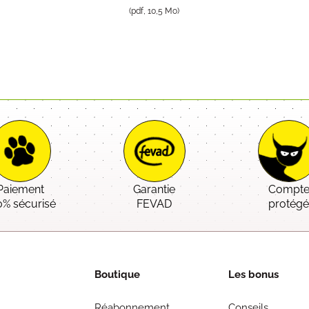
(pdf, 10,5 Mo)
Paiement
Garantie
Compt
0% sécurisé
FEVAD
protég
Boutique
Les bonus
Réabonnement
Conseils