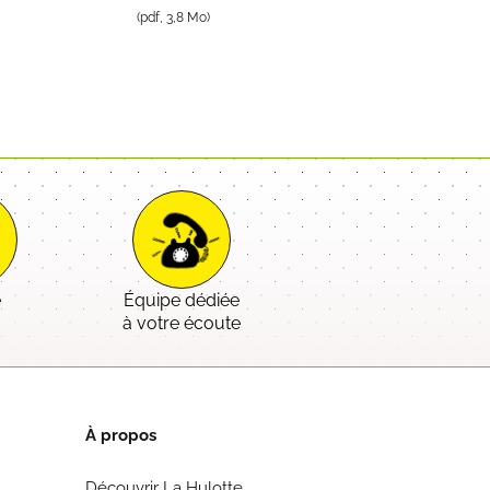
(pdf, 3,8 Mo)
e
Équipe dédiée
é
à votre écoute
À propos
Découvrir La Hulotte