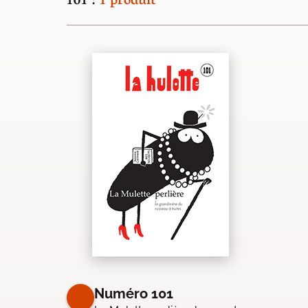
101 :
1 produit
Numéro 101