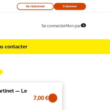
Se réabonner
S'abonner
Se connecter
Mon panier
0
s contacter
artinet — Le
7,00
€