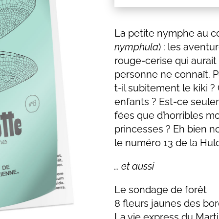
La petite nymphe au co
nymphula
) : les aventu
rouge-cerise qui aurait
personne ne connaît. Po
t-il subitement le kiki 
enfants ? Est-ce seule
fées que d’horribles m
princesses ? Eh bien no
le numéro 13 de la Hulot
… et aussi
Le sondage de forêt
8 fleurs jaunes des bo
La vie express du Marti