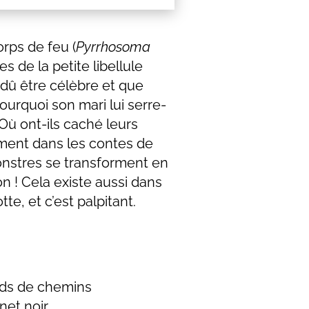
rps de feu (
Pyrrhosoma
res de la petite libellule
 dû être célèbre et que
urquoi son mari lui serre-
? Où ont-ils caché leurs
ment dans les contes de
onstres se transforment en
n ! Cela existe aussi dans
te, et c’est palpitant.
rds de chemins
net noir