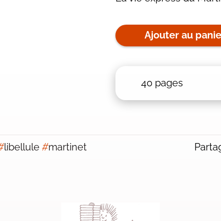
Ajouter au panie
40 pages
#
libellule
#
martinet
Partag