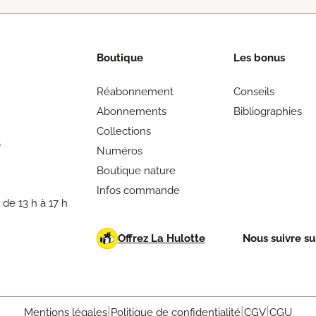
Boutique
Les bonus
Réabonnement
Conseils
Abonnements
Bibliographies
Collections
0
Numéros
Boutique nature
Infos commande
 de 13 h à 17 h
Offrez La Hulotte
Nous suivre sur
Mentions légales
Politique de confidentialité
CGV
CGU