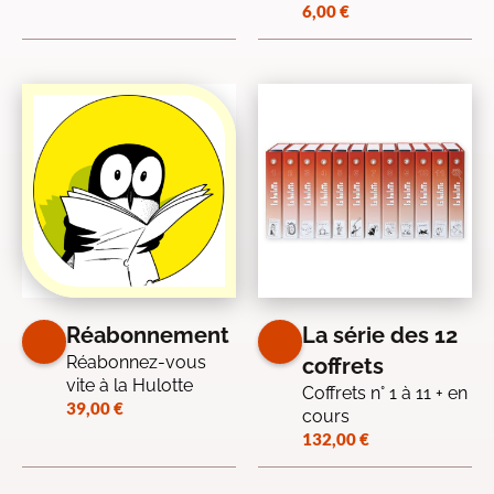
6,00
€
Réabonnement
La série des 12
Réabonnez-vous
coffrets
vite à la Hulotte
Coffrets n° 1 à 11 + en
39,00
€
cours
132,00
€